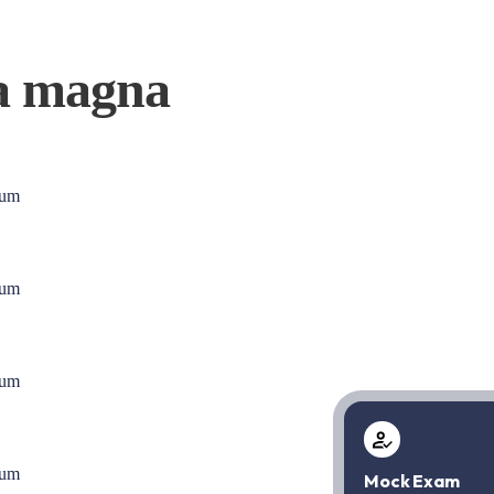
ra magna
ulum
ulum
ulum
ulum