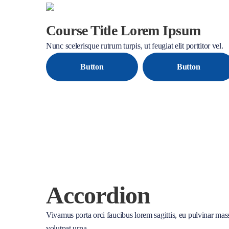
Course Title Lorem Ipsum
Nunc scelerisque rutrum turpis, ut feugiat elit porttitor vel.
Button
Button
Accordion
Vivamus porta orci faucibus lorem sagittis, eu pulvinar m
volutpat urna.